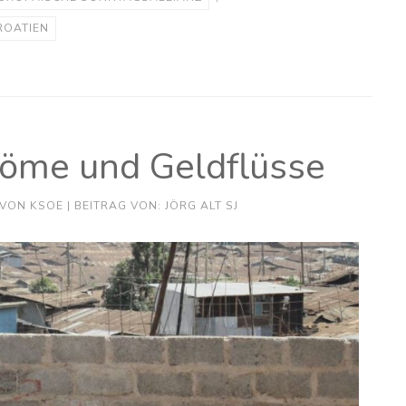
ROATIEN
röme und Geldflüsse
VON
KSOE
| BEITRAG VON: JÖRG ALT SJ