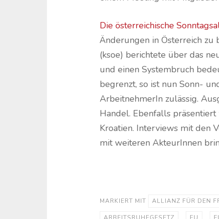
Die österreichische Sonntagsal
Änderungen in Österreich zu 
(ksoe) berichtete über das neu
und einen Systembruch bedeut
begrenzt, so ist nun Sonn- und
ArbeitnehmerIn zulässig. Aus
Handel. Ebenfalls präsentiert
Kroatien. Interviews mit den 
mit weiteren AkteurInnen bri
MARKIERT MIT
ALLIANZ FÜR DEN 
ARBEITSRUHEGESETZ
,
EU
,
E