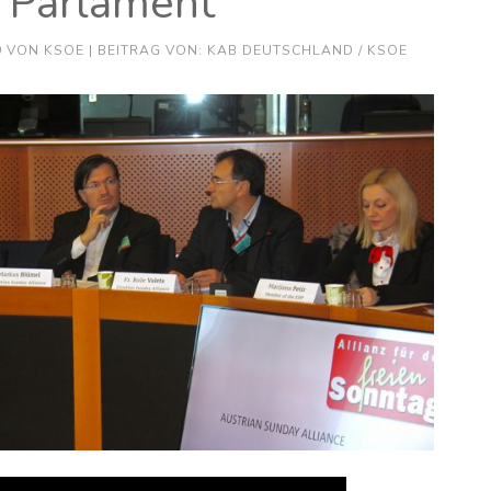
 Parlament
9
VON
KSOE
| BEITRAG VON: KAB DEUTSCHLAND / KSOE