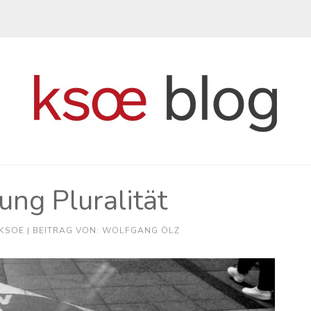
ng Pluralität
KSOE
| BEITRAG VON: WOLFGANG ÖLZ