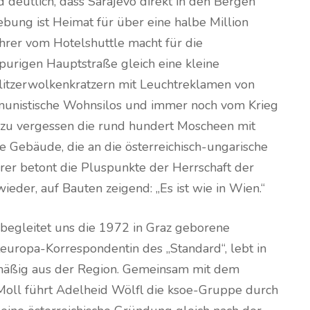
d deutlich, dass Sarajevo direkt in den Bergen
ebung ist Heimat für über eine halbe Million
hrer vom Hotelshuttle macht für die
purigen Hauptstraße gleich eine kleine
litzerwolkenkratzern mit Leuchtreklamen von
unistische Wohnsilos und immer noch vom Krieg
zu vergessen die rund hundert Moscheen mit
ie Gebäude, die an die österreichisch-ungarische
hrer betont die Pluspunkte der Herrschaft der
der, auf Bauten zeigend: „Es ist wie in Wien.“
egleitet uns die 1972 in Graz geborene
teuropa-Korrespondentin des „Standard“, lebt in
lmäßig aus der Region. Gemeinsam mit dem
 Moll führt Adelheid Wölfl die ksoe-Gruppe durch