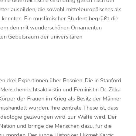
st eine österreichische Gründung gleich nach der
ter ausbilden, die sowohl mitteleuropäisches als
konnten. Ein muslimischer Student begrüßt die
erem den mit wunderschönen Ornamenten
lten Gebetsraum der universitären
en drei ExpertInnen über Bosnien. Die in Stanford
enschenrechtsaktivistin und Feministin Dr. Zilka
e Körper der Frauen im Krieg als Besitz der Männer
sshandelt wurden. Ihre zentrale These ist, dass
e Ideologie gezwungen wird, zur Waffe wird. Der
e Nation und bringe die Menschen dazu, für die
zu morden. Der junge Historiker Hikmet Karcic