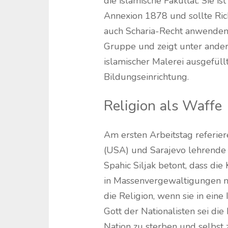
die islamische Fakultät. Sie i
Annexion 1878 und sollte Rich
auch Scharia-Recht anwenden 
Gruppe und zeigt unter and
islamischer Malerei ausgefül
Bildungseinrichtung.
Religion als Waffe
Am ersten Arbeitstag referier
(USA) und Sarajevo lehrende M
Spahic Siljak betont, dass di
in Massenvergewaltigungen mi
die Religion, wenn sie in ein
Gott der Nationalisten sei di
Nation zu sterben und selbst 