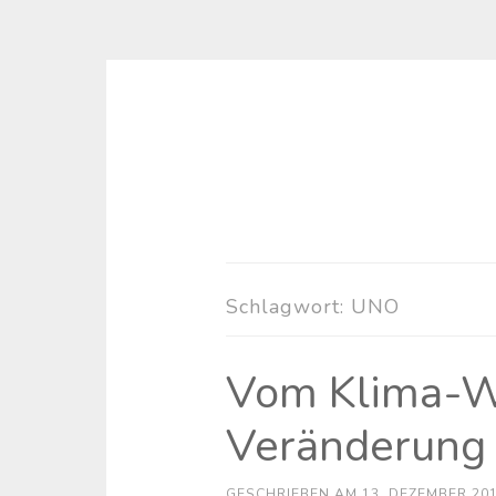
Zum
Inhalt
springen
Schlagwort:
UNO
Vom Klima-W
Veränderung
GESCHRIEBEN AM
13. DEZEMBER 20