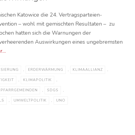
schen Katowice die 24. Vertragsparteien-
ention – wohl mit gemischten Resultaten – zu
ochen hatten sich die Warnungen der
 verheerenden Auswirkungen eines ungebremsten
r…
ISIERUNG
,
ERDERWÄRMUNG
,
KLIMAALLIANZ
,
IGKEIT
,
KLIMAPOLITIK
,
PFARRGEMEINDEN
,
SDGS
,
LS
,
UMWELTPOLITIK
,
UNO