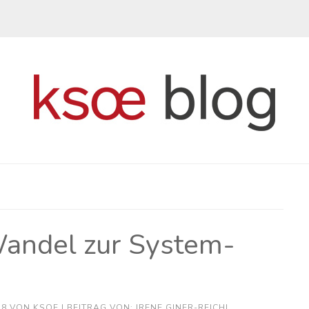
andel zur System-
18
VON
KSOE
| BEITRAG VON: IRENE GINER-REICHL