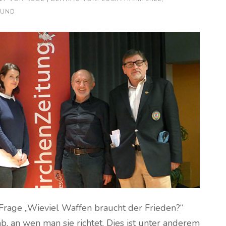
BUND
rage „Wieviel Waffen braucht der Frieden?“
 an wen man sie richtet. Dies ist unter anderem