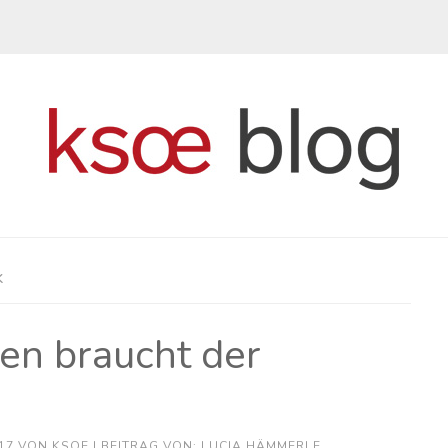
k
en braucht der
17
VON
KSOE
| BEITRAG VON: LUCIA HÄMMERLE,