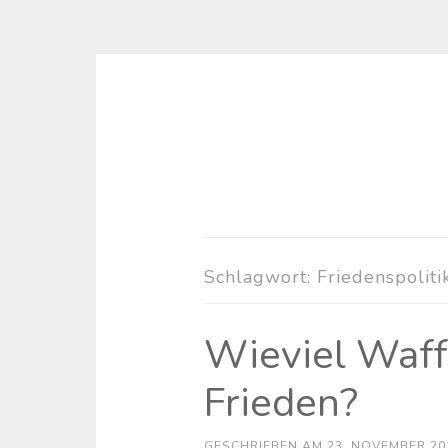
Zum
Inhalt
springen
Schlagwort:
Friedenspoliti
Wieviel Waff
Frieden?
GESCHRIEBEN AM
23. NOVEMBER 20